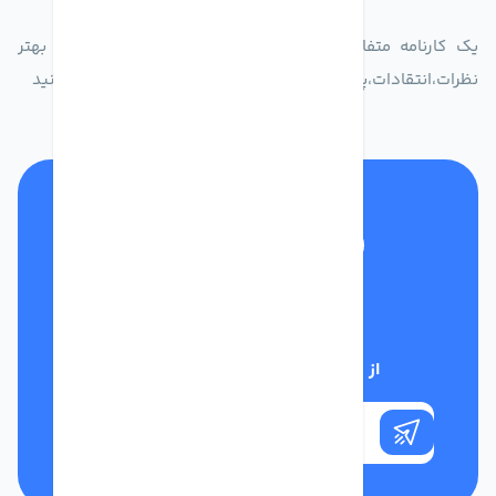
یک کارنامه متفاوت از زندگیت ثبت کن برای ارایه خدمات بهتر
نظرات،انتقادات،پیشنهاداتتان را به سامانه 30004719 ارسال کنید
تلفن پشتیبانی
01332117031
از تخفیف‌های فروشگاه با خبر شوید