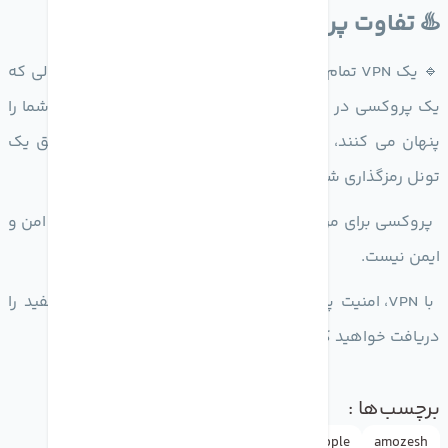
♨️ تفاوت پروکسی و VPN
🔹 یک VPN تمام ترافیک شبکه شما را ایمن می کند، در حالی که
یک پروکسی در سطح برنامه کار می کند. هر دو آدرس IP شما را
پنهان می کنند، اما VPN داده های اینترنت شما را از طریق یک
تونل رمزگذاری شده هدایت می کند.
پروکسی برای مرور اینترنت مناسب است، اما به اندازه VPN امن و
ایمن نیست.
با VPN، امنیت پیشرفته و طیف وسیعی از ویژگی های مفید را
دریافت خواهید کرد.
برچسب‌ها :
amozesh
Apple
appleاپل
google
instagram