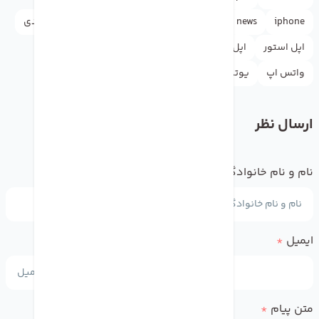
iphone
news
rasht
آموزش
آیفون
اپل
اپل آیدی
اپل استور
اپل واچ
اینستاگرام
دکترموبایل
گوگل
واتس اپ
یوتیوب
ارسال نظر
نام و نام خانوادگی
*
ایمیل
*
متن پیام
*