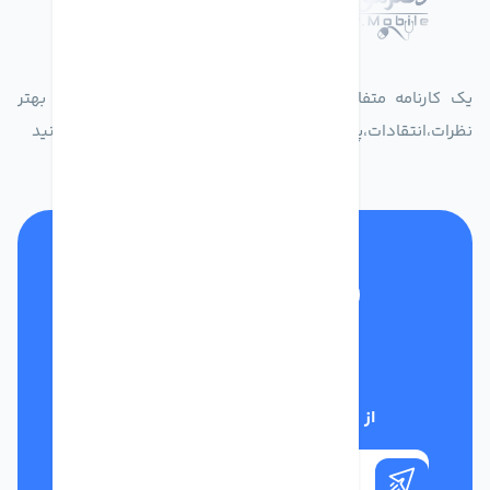
درباره فروشگاه دکترموبایل
یک کارنامه متفاوت از زندگیت ثبت کن برای ارایه خدمات بهتر
نظرات،انتقادات،پیشنهاداتتان را به سامانه 30004719 ارسال کنید
تلفن پشتیبانی
01332117031
از تخفیف‌های فروشگاه با خبر شوید