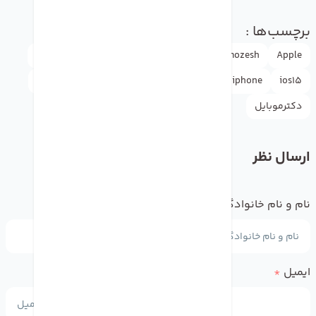
برچسب‌ها :
Apple
amozesh
appleاپل
doctormobile
drmobile
ios15
iphone
rasht
آموزش
اپل
اپل
اپل واچ
دکترموبایل
ارسال نظر
نام و نام خانوادگی
*
ایمیل
*