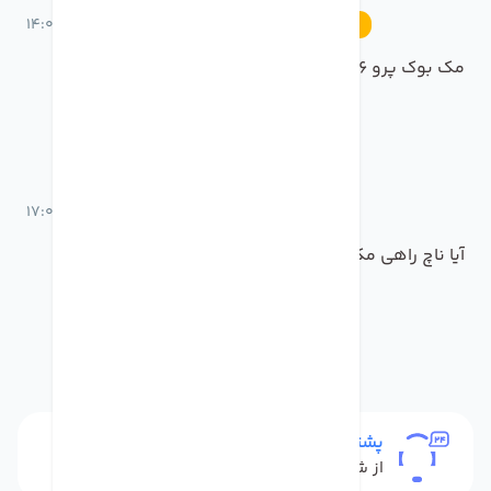
27 مهر 1400 ساعت 14:04
رویدادها
مک بوک پرو 16 اینچ 2021 معرفی شد
25 مهر 1400 ساعت 17:07
اخبار
آیا ناچ راهی مک بوک پرو 2021 خواهد شد؟!
پشتیبانی
از شنبه تا پنج شنبه