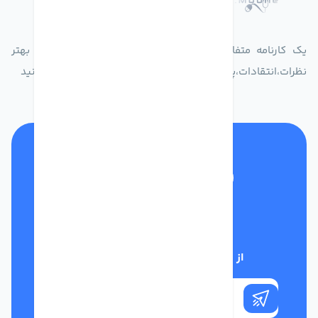
یک کارنامه متفاوت از زندگیت ثبت کن برای ارایه خدمات بهتر
نظرات،انتقادات،پیشنهاداتتان را به سامانه 30004719 ارسال کنید
تلفن پشتیبانی
01332117031
از تخفیف‌های فروشگاه با خبر شوید