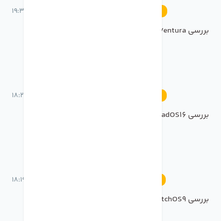
21 خرداد 1401 ساعت 19:30
رویدادها
بررسی MacOS Ventura نسخه جدید سیستم عامل مک
21 خرداد 1401 ساعت 18:29
رویدادها
بررسی ipadOS16 در رویداد WWDC2022
21 خرداد 1401 ساعت 18:19
رویدادها
بررسی whatchOS9