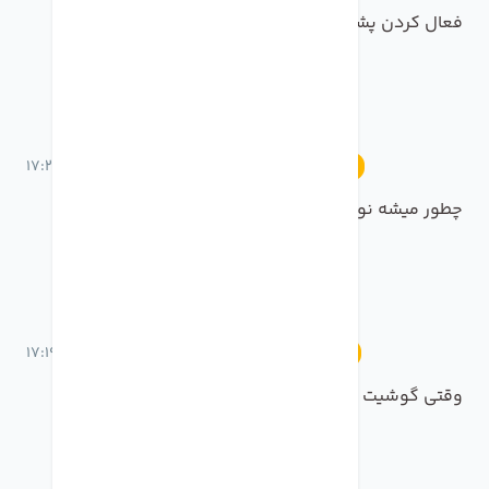
فعال کردن پشت خط در آیفون
17 خرداد 1401 ساعت 17:23
آموزش
چطور میشه نوتیفیکیشن روی لاک اسکرین نیاد
17 خرداد 1401 ساعت 17:19
آموزش
وقتی گوشیت سایلنت تماس های مهم رو از دست نده!!