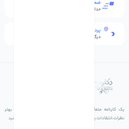
ضمانت بازگشت کالا
حداکثر 48 ساعت بعداز تحویل
پرداخت امن
درگاه بانکی شاپرک
درباره فروشگاه دکترموبایل
یک کارنامه متفاوت از زندگیت ثبت کن برای ارایه خدمات بهتر
نظرات،انتقادات،پیشنهاداتتان را به سامانه 30004719 ارسال کنید