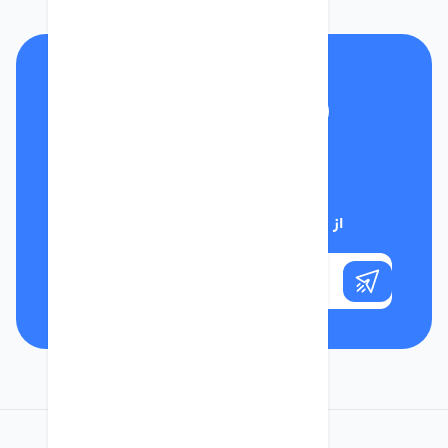
تلفن پشتیبانی
01332117031
از تخفیف‌های فروشگاه با خبر شوید