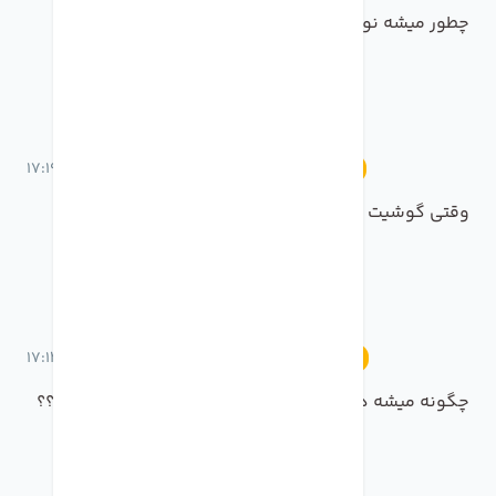
چطور میشه نوتیفیکیشن روی لاک اسکرین نیاد
17 خرداد 1401 ساعت 17:19
آموزش
وقتی گوشیت سایلنت تماس های مهم رو از دست نده!!
17 خرداد 1401 ساعت 17:13
آموزش
چگونه میشه در واتس اپ برای خودمان پیام ارسال کنیم؟؟