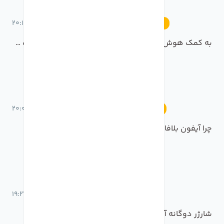
16 خرداد 1401 ساعت 20:15
رویدادها
به کمک هوش مصنوعی مایکروسافت به هر زبانی صحبت کنید
16 خرداد 1401 ساعت 20:09
آموزش
چرا آیفون بلافاصله بروزرسانی خودکار نمیشود؟
16 خرداد 1401 ساعت 19:27
اخبار
شارژر دوگانه آیفون!!!