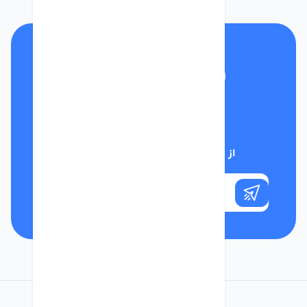
تلفن پشتیبانی
01332117031
از تخفیف‌های فروشگاه با خبر شوید