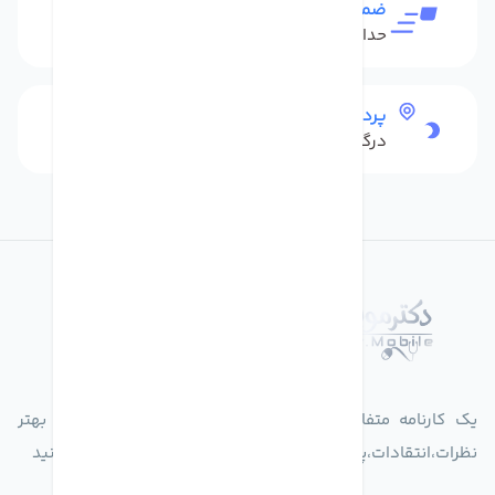
ضمانت بازگشت کالا
حداکثر 48 ساعت بعداز تحویل
پرداخت امن
درگاه بانکی شاپرک
درباره فروشگاه دکترموبایل
یک کارنامه متفاوت از زندگیت ثبت کن برای ارایه خدمات بهتر
نظرات،انتقادات،پیشنهاداتتان را به سامانه 30004719 ارسال کنید