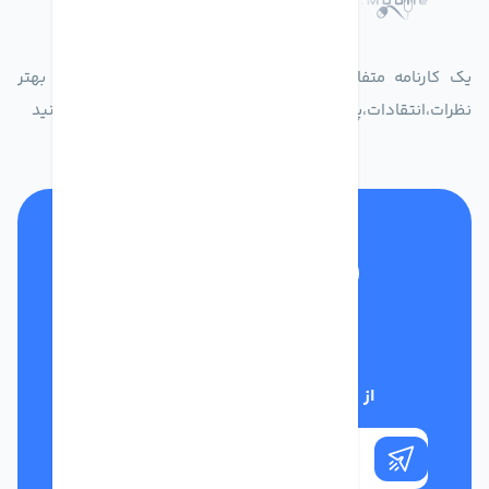
یک کارنامه متفاوت از زندگیت ثبت کن برای ارایه خدمات بهتر
نظرات،انتقادات،پیشنهاداتتان را به سامانه 30004719 ارسال کنید
تلفن پشتیبانی
01332117031
از تخفیف‌های فروشگاه با خبر شوید