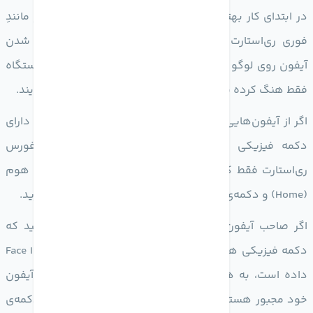
در ابتدای کار بهتر است که از روش‌های ساده و بی‌دردسر مانندِ
فوری ری‌استارت (Force Restart) برای رفع مشکل قفل شدن
آیفون روی لوگو اپل استفاده کنیم؛ زیرا ممکن است که دستگاه
فقط هنگ کرده باشد که معمولا به آن «Freeze» هم می‌گویند.
اگر از آیفون‌هایی مانند آیفون 8 و نسخه‌های قدیمی‌تر که دارای
دکمه فیزیکی هوم هستند استفاده می‌کنید، برای فورس
ری‌استارت فقط کافی است که به صورت هم‌زمان دکمه‌ی هوم
(Home) و دکمه‌ی پاور (Power) آیفون یا آیپد خود را نگه دارید.
اگر صاحب آیفون‌های جدیدتر از آیفون 8 هستید، می‌دانید که
دکمه فیزیکی هوم حذف شده و جای خود را به فناوری Face ID
داده است، به همین دلیل برای فورس ری‌استارت کردن آیفون
خود مجبور هستید که ابتدا دکمه‌ی افزایش صدا، سپس دکمه‌ی