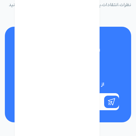
نظرات،انتقادات،پیشنهاداتتان را به سامانه 30004719 ارسال کنید
تلفن پشتیبانی
01332117031
از تخفیف‌های فروشگاه با خبر شوید