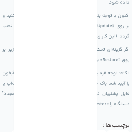
داده شود
اکنون با توجه به شرایط ذکر شده، iTunes یا Finder را اجرا کنید و
بر روی «Update» بزنید تا مجدداً iOS یا iPadOS برای شما نصب
گردد. (این کار زمان‌بر است)
اگر گزینه‌ای تحت عنوان «update» نبود، با مطالعه نکته‌ی زیر، بر
روی «Restore» بزنید.
نکته: توجه فرمایید که با زدن دکمه Restore تمام اطلاعات آیفون
یا آیپد شما پاک خواهد شد، مگر این که در گذشته از آن بک‌اپ یا
فایل پشتیبان تهیه کرده باشید؛ این‌گونه مجبورید که مجدداً
دستگاه را Restore کنید.
برچسب‌ها :