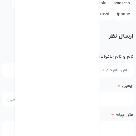
amozesh
Apple
appleاپل
doctormobile
drmobile
iphone
rasht
آیفون
آموزش
دکترموبایل
ارسال نظر
نام و نام خانوادگی
*
ایمیل
*
متن پیام
*