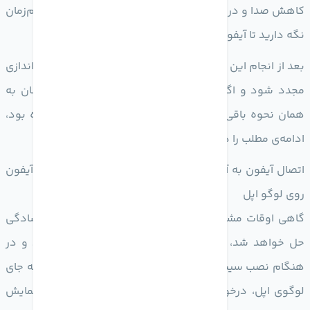
کاهش صدا و در نهایت دکمه‌ی پاور دستگاه را به صورت هم‌زمان
نگه دارید تا آیفون Force Restart شود.
بعد از انجام این کار بهتر است صبر کنید تا آیفون و آیپد راه‌اندازی
مجدد شود و اگر پس از گذشت 20 دقیقه مشکل هم‌چنان به
همان نحوه باقی مانده و صفحه روی لوگوی پل گیر کرده بود،
ادامه‌ی مطلب را دنبال کنید
اتصال آیفون به آیتیونز یا Finder و رفع مشکل قفل شدن آیفون
روی لوگو اپل
گاهی اوقات مشکل قفل شدن آیفون روی لوگو اپل به سادگی
حل خواهد شد، مخصوصاً اگر پس از آپدیت آیفون یا آیپد و در
هنگام نصب سیستم عامل صفحه سیاه شده و این‌دفعه به جای
لوگوی اپل، درخواست اتصال آیفون با کابل به کامپیوتر نمایش