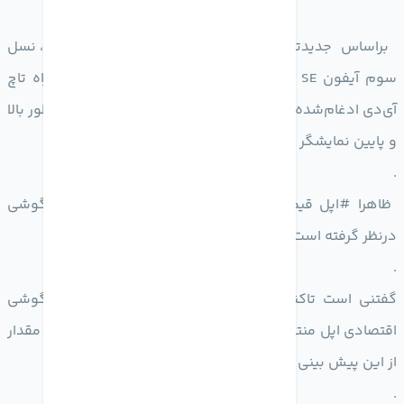
براساس جدیدترین گزارش وبسایت مشهور MyDrivers، نسل
سوم آیفون SE اپل دارای طراحی شبیه آیفون XR به‌همراه تاچ
آی‌دی ادغام‌شده با دکمه پاور و دیگر شاهد حاشیه‌های قطور بالا
و پایین نمایشگر نخواهیم بود.
.
ظاهرا #اپل قیمت 399 دلار را برای برای مدل پایه این گوشی
درنظر گرفته است.
.
گفتنی است تاکنون گزارشات زیادی درباره نسل بعدی گوشی
اقتصادی اپل منتشر شده است که هنوز مشخص نیست چه مقدار
از این پیش بینی ها، به حقیقت بپیوندد.
.