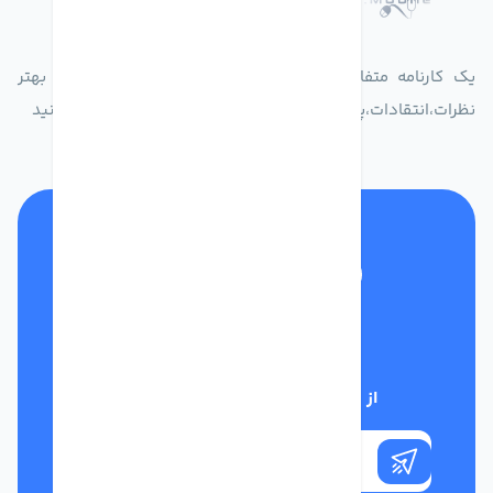
یک کارنامه متفاوت از زندگیت ثبت کن برای ارایه خدمات بهتر
نظرات،انتقادات،پیشنهاداتتان را به سامانه 30004719 ارسال کنید
تلفن پشتیبانی
01332117031
از تخفیف‌های فروشگاه با خبر شوید