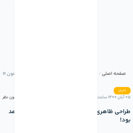
صفحه اصلی
وبلاگ
طراحی ظاهری آیفون SE 3 شبیه آیفون XR خواهد بود!
/
/
اخبار
05 آبان 1400 ساعت 19:57
بدون نظر
طراحی ظاهری آیفون SE 3 شبیه آیفون XR خواهد
بود!