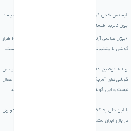
لایسنس 5جی گوشی‌های اپل و سامسونگ در ایران فعال نیست
چون تحریم هستیم
‏«بیژن عباسی آرند» مدیرعامل ایرانسل، اعلام کرد اکنون 400 هزار
گوشی با پشتیبانی از فناوری 5جی در شبکه ایرانسل فعال است.
او اما توضیح داد که در حال حاضر به دلیل تحریم‌ها، لاینسن
گوشی‌های آمریکایی و کره‌ای (اپل و سامسونگ) در ایران فعال
نیست و این گوشی‌ها نمی‌توانند به شبکه 5جی متصل شوند.
با این حال به گفته او گوشی‌های چینی مانند شیائومی و هواوی
در بازار ایران مشکلی با ارتباط 5جی ندارند.