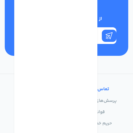
تلفن پشتیبانی
01332117031
از تخفیف‌های فروشگاه با خبر شوید
تماس با ما
خدمات مشتریان
پرسش‌های متداول
درباره ما
قوانین
تماس با ما
حریم خصوصی
راهنمای خرید