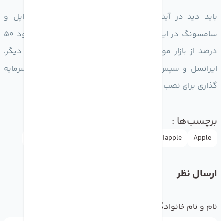
باید دید در آینده وضعیت لایسنس 5جی گوشی‌های اپل و
سامسونگ در ایران چه خواهد شد. اکنون سامسونگ حدود 50
درصد از بازار موبایل کشورمان را در اختیار دارد. از سوی دیگر،
ایرانسل و سپس همراه اول از سال گذشته شروع به سرمایه
گذاری برای نصب تجهیزات 5جی در چند شهر کرده‌اند
برچسب‌ها :
Apple
appleاپل
drmobile
سامسونگ
دکترموبایل
ارسال نظر
نام و نام خانوادگی
*